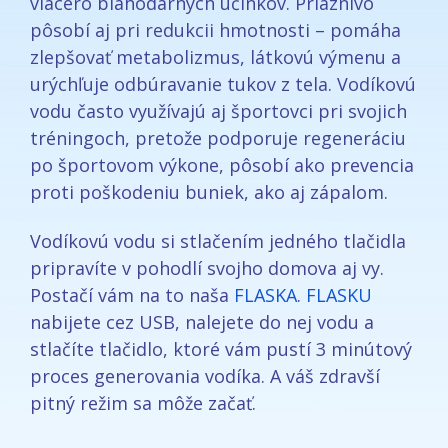
viacero blahodarných účinkov. Priaznivo
pôsobí aj pri redukcii hmotnosti – pomáha
zlepšovať metabolizmus, látkovú výmenu a
urýchľuje odbúravanie tukov z tela. Vodíkovú
vodu často využívajú aj športovci pri svojich
tréningoch, pretože podporuje regeneráciu
po športovom výkone, pôsobí ako prevencia
proti poškodeniu buniek, ako aj zápalom.
Vodíkovú vodu si stlačením jedného tlačidla
pripravíte v pohodlí svojho domova aj vy.
Postačí vám na to naša
FLASKA
.
FLASKU
nabijete cez USB, nalejete do nej vodu a
stlačíte tlačidlo, ktoré vám pustí 3 minútový
proces generovania vodíka. A váš zdravší
pitný režim sa môže začať.