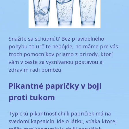
Snažíte sa schudnúť? Bez pravidelného
pohybu to určite nepôjde, no máme pre vás
troch pomocníkov priamo z prírody, ktorí
vám v ceste za vysnívanou postavou a
zdravím radi pomôžu.
Pikantné papričky v boji
proti tukom
Typickú pikantnosť chilli papričiek má na
svedomí kapsaicín. Ide o látku, vďaka ktorej
môže mať konzumácia chilli papričiek