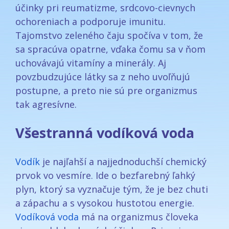
účinky pri reumatizme, srdcovo-cievnych
ochoreniach a podporuje imunitu.
Tajomstvo zeleného čaju spočíva v tom, že
sa spracúva opatrne, vďaka čomu sa v ňom
uchovávajú vitamíny a minerály. Aj
povzbudzujúce látky sa z neho uvoľňujú
postupne, a preto nie sú pre organizmus
tak agresívne.
Všestranná vodíková voda
Vodík
je najľahší a najjednoduchší chemický
prvok vo vesmíre. Ide o bezfarebný ľahký
plyn, ktorý sa vyznačuje tým, že je bez chuti
a zápachu a s vysokou hustotou energie.
Vodíková voda
má na organizmus človeka