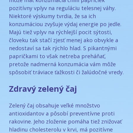
pozitívny vplyv na reguláciu telesnej váhy.
Niektoré výskumy tvrdia, že sa ich
konzumáciou zvyšuje výdaj energie po jedle.
Majú tiež vplyv na rýchlejší pocit sýtosti,
človeku tak stačí zjesť menej ako obvykle a
nedostaví sa tak rýchlo hlad. S pikantnými
papričkami to však netreba preháňať,
pretože nadmerná konzumácia vám môže
spôsobiť tráviace ťažkosti či žalúdočné vredy.
Zdravý zelený čaj
Zelený čaj obsahuje veľké množstvo
antioxidantov a pôsobí preventívne proti
rakovine. Jeho zloženie pomáha tiež znižovať
hladinu cholesterolu v krvi, má pozitívne