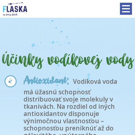
Účinky vodíkovej vody
Antioxidant:
Vodíková voda
má úžasnú schopnosť
distribuovať svoje molekuly v
tkanivách. Na rozdiel od iných
antioxidantov disponuje
výnimočnou vlastnosťou –
schopnosťou preniknúť až do