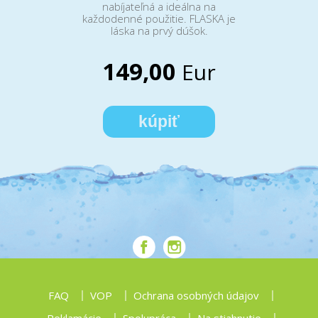
nabíjateľná a ideálna na
každodenné použitie. FLASKA je
láska na prvý dúšok.
149,00
Eur
kúpiť
FAQ
VOP
Ochrana osobných údajov
Reklamácie
Spolupráca
Na stiahnutie