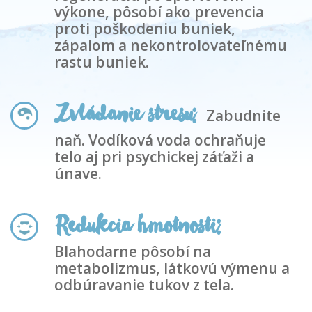
výkone, pôsobí ako prevencia
proti poškodeniu buniek,
zápalom a nekontrolovateľnému
rastu buniek.
Zvládanie stresu:
Zabudnite
naň. Vodíková voda ochraňuje
telo aj pri psychickej záťaži a
únave.
Redukcia hmotnosti:
Blahodarne pôsobí na
metabolizmus, látkovú výmenu a
odbúravanie tukov z tela.