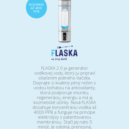
NOVINKA!
AŽ 4000
PPB
FLASKA 2.0 je generátor
vodíkovej vody, ktorý ju pripraví
stlačením jediného tlačidla.
Doprajte si kvalitný pitný režim s
vodou bohatou na antioxidanty,
ktorá podporuje imunitu,
regeneráciu, energiu a má aj
kozmetické účinky. Nová FLASKA
dosahuje koncentráciu vodíka až
4000 PPB a funguje na princípe
elektrolýzy s patentovanou
membránou. Stačí jej nato 5
minút. Je odolná, prenosná,