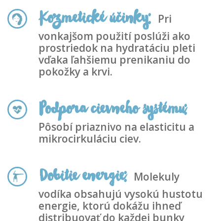
Kozmetické účinky:
Pri
vonkajšom použití poslúži ako
prostriedok na hydratáciu pleti
vďaka ľahšiemu prenikaniu do
pokožky a krvi.
Podpora cievneho systému:
Pôsobí priaznivo na elasticitu a
mikrocirkuláciu ciev.
Dobitie energie:
Molekuly
vodíka obsahujú vysokú hustotu
energie, ktorú dokážu ihneď
distribuovať do každej bunky