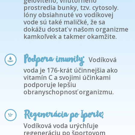
gélovitého, vnútorného
prostredia bunky, tzv. cytosoly.
Ióny obsiahnuté vo vodíkovej
vode sú také maličké, že sa
dokážu dostať v našom organizme
kamkoľvek a takmer okamžite.
Podpora imunity:
Vodíková
voda je 176-krát účinnejšia ako
vitamín C a svojimi účinkami
podporuje lepšiu
obranyschopnosť organizmu.
Regenerácia po športe:
Vodíková voda urýchľuje
regeneráciu po športovom