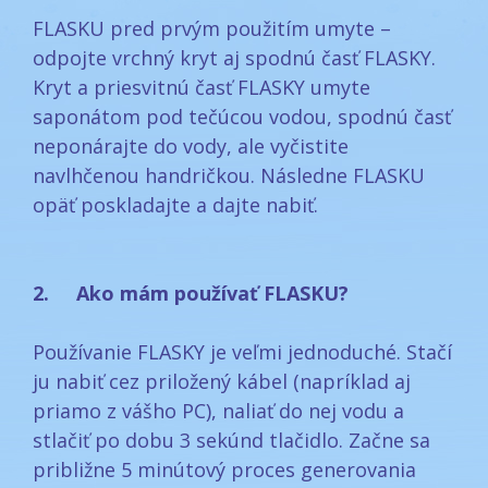
FLASKU pred prvým použitím umyte –
odpojte vrchný kryt aj spodnú časť FLASKY.
Kryt a priesvitnú časť FLASKY umyte
saponátom pod tečúcou vodou, spodnú časť
neponárajte do vody, ale vyčistite
navlhčenou handričkou. Následne FLASKU
opäť poskladajte a dajte nabiť.
2. Ako mám používať FLASKU?
Používanie FLASKY je veľmi jednoduché. Stačí
ju nabiť cez priložený kábel (napríklad aj
priamo z vášho PC), naliať do nej vodu a
stlačiť po dobu 3 sekúnd tlačidlo. Začne sa
približne 5 minútový proces generovania