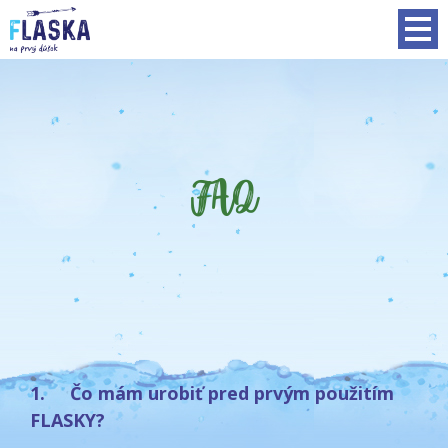
FAQ
1. Čo mám urobiť pred prvým použitím
FLASKY?