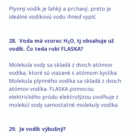
Plynný vodík je ľahký a prchavý, preto je
ideálne vodíkovú vodu ihneď vypiť.
28. Voda má vzorec H
O, tj obsahuje už
2
vodík. Čo teda robí FLASKA?
Molekula vody sa skladá z dvoch atómov
vodíka, ktoré sú viazané s atómom kyslíka.
Molekula plynného vodíka sa skladá z dvoch
atómov vodíka. FLASKA pomocou
elektrického prúdu elektrolýzou uvoľňuje z
molekúl vody samostatné molekuly vodíka.
29. Je vodík výbušný?