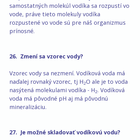
samostatných molekúl vodíka sa rozpustí vo
vode, práve tieto molekuly vodíka
rozpustené vo vode sú pre náš organizmus
prínosné.
26. Zmení sa vzorec vody?
Vzorec vody sa nezmení. Vodíková voda má
naďalej rovnaký vzorec, tj H
O ale je to voda
2
nasýtená molekulami vodíka - H
. Vodíková
2
voda má pôvodné pH aj má pôvodnú
mineralizáciu.
27. Je možné skladovať vodíkovú vodu?