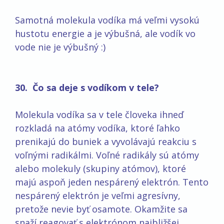
Samotná molekula vodíka má veľmi vysokú
hustotu energie a je výbušná, ale vodík vo
vode nie je výbušný :)
30. Čo sa deje s vodíkom v tele?
Molekula vodíka sa v tele človeka ihneď
rozkladá na atómy vodíka, ktoré ľahko
prenikajú do buniek a vyvolávajú reakciu s
voľnými radikálmi. Voľné radikály sú atómy
alebo molekuly (skupiny atómov), ktoré
majú aspoň jeden nespárený elektrón. Tento
nespárený elektrón je veľmi agresívny,
pretože nevie byť osamote. Okamžite sa
snaží reagovať s elektrónom najbližšej