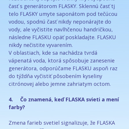
časť s generátorom FLASKY. Sklennú časť tj
telo FLASKY umyte saponátom pod tečúcou
vodou, spodnú časť nikdy neponárajte do
vody, ale vyčistite navlhčenou handričkou,
následne FLASKU opäť poskladajte. FLASKU
nikdy nečistite vyvarením.
V oblastiach, kde sa nachádza tvrdá
vápenatá voda, ktorá spôsobuje zanesenie
generátora, odporúčame FLASKU aspoň raz
do týždňa vyčistiť pôsobením kyseliny
citrónovej alebo jemne zahriatym octom.
4. Čo znamená, keď FLASKA svieti a mení
farby?
Zmena farieb svetiel signalizuje, že FLASKA