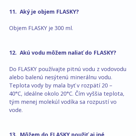
11. Aký je objem FLASKY?
Objem FLASKY je 300 ml.
12. Akú vodu môžem naliať do FLASKY?
Do FLASKY používajte pitnú vodu z vodovodu
alebo balenú nesýtenú minerálnu vodu.
Teplota vody by mala byť v rozpätí 20 –
40°C, ideálne okolo 20°C. Čím vyššia teplota,
tým menej molekúl vodíka sa rozpustí vo
vode.
13. Môžem do FLASKY použiť aj iné