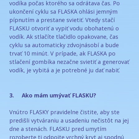
vodíka počas ktorého sa odrátava čas. Po
ukončení cyklu sa FLASKA ohlási jemným
pípnutím a prestane svietiť. Vtedy stačí
FLASKU otvoriť a vypiť vodu obohatenú o
vodík. Ak stlačíte tlačidlo opakovane, čas
cyklu sa automaticky zdvojnásobí a bude
trvať 10 minút. V prípade, ak FLASKA po
stlačení gombíka nezačne svietiť a generovať
vodík, je vybitá a je potrebné ju dať nabiť.
3. Ako mám umývať FLASKU?
Vnútro FLASKY pravidelne čistite, aby ste
predišli vytváraniu a usadeniu nečistôt na jej
dne a stenách. FLASKU pred umytím
rozoberte tj odpojte vrchný kryt aj spodnú